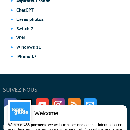
Aspirateur robot
ChatGPT
Livres photos
Switch 2
VPN
Windows 11
iPhone 17
SUIVEZ-NOUS
Facebook
Twitter
Youtube
Instagram
RSS
Newsletter
Welcome
With our 488
partners
, we wish to store and access information on
ENTREPRISE
À PROPOS
your devices (cookies, pixels in emails, etc.), combine and share