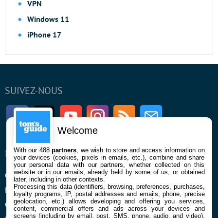
VPN
Windows 11
iPhone 17
SUIVEZ-NOUS
Facebook
Twitter
Youtube
Instagram
RSS
Newsletter
Welcome
With our 488
partners
, we wish to store and access information on
ENTREPRISE
À PROPOS
your devices (cookies, pixels in emails, etc.), combine and share
your personal data with our partners, whether collected on this
website or in our emails, already held by some of us, or obtained
Qui sommes nous
La rédaction
later, including in other contexts.
Processing this data (identifiers, browsing, preferences, purchases,
Mentions légales et CGU
Contact
loyalty programs, IP, postal addresses and emails, phone, precise
geolocation, etc.) allows developing and offering you services,
Confidentialité et Cookies
content, commercial offers and ads across your devices and
screens (including by email, post, SMS, phone, audio, and video),