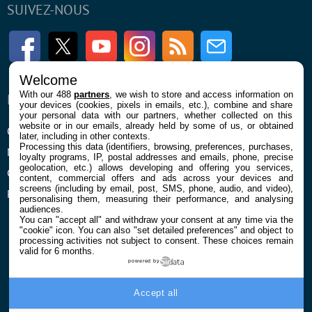
SUIVEZ-NOUS
Facebook
Twitter
Youtube
Instagram
RSS
Newsletter
Welcome
With our 488
partners
, we wish to store and access information on
ENTREPRISE
À PROPOS
your devices (cookies, pixels in emails, etc.), combine and share
your personal data with our partners, whether collected on this
website or in our emails, already held by some of us, or obtained
Qui sommes nous
La rédaction
later, including in other contexts.
Processing this data (identifiers, browsing, preferences, purchases,
Mentions légales et CGU
Contact
loyalty programs, IP, postal addresses and emails, phone, precise
geolocation, etc.) allows developing and offering you services,
Confidentialité et Cookies
content, commercial offers and ads across your devices and
screens (including by email, post, SMS, phone, audio, and video),
Préférences cookies
personalising them, measuring their performance, and analysing
audiences.
You can "accept all" and withdraw your consent at any time via the
"cookie" icon
. You can also "set detailed preferences" and object to
processing activities not subject to consent. These choices remain
valid for 6 months.
powered by
© 2026 Galaxie Media Tous droits réservés
Accept all