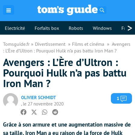
Rechercher
>
Electricité
Forfaits box
Robots
Windows
Freebo
Tomsguide.fr
Divertissement
Films et cinéma
Avengers
: L’Ère d’Ultron : Pourquoi Hulk n’a pas battu Iron Man ?
Avengers : L’Ère d’Ultron :
Pourquoi Hulk n’a pas battu
Iron Man ?
OLIVIER SCHMIDT
Com
1
, le 27 novembre 2020
Facebook
Twitter
Whatsapp
Reddit
Grâce à son armure et une augmentation massive de
sa taille, Iron Man a eu raison de la force de Hulk