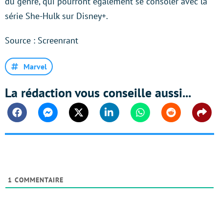
du genre, qui pourront également se consoler avec la
série She-Hulk sur Disney+.
Source : Screenrant
Marvel
La rédaction vous conseille aussi...
Facebook
Messenger
Twitter
Linkedin
Whatsapp
Reddit
Shar
1
COMMENTAIRE