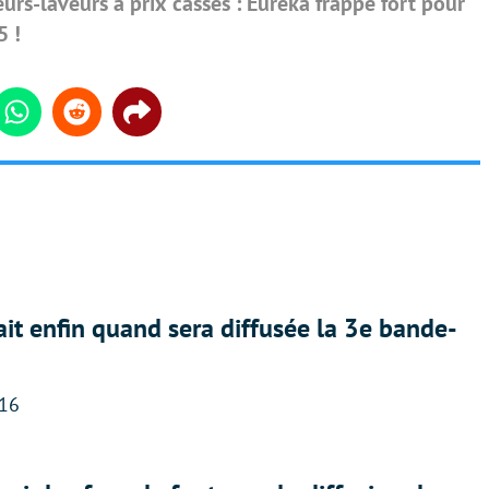
urs-laveurs à prix cassés : Eureka frappe fort pour
5 !
din
Whatsapp
Reddit
Share
ait enfin quand sera diffusée la 3e bande-
:16