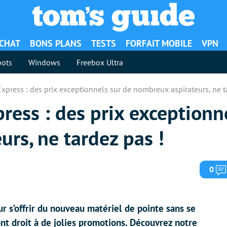
ACHAT
BONS PLANS
TESTS
FORFAIT MOBILE
VPN
ots
Windows
Freebox Ultra
Express : des prix exceptionnels sur de nombreux aspirateurs, ne t
press : des prix exceptionn
rs, ne tardez pas !
0
r s’offrir du nouveau matériel de pointe sans se
 ont droit à de jolies promotions. Découvrez notre