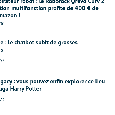
irateur robot : le Roborock Qrevo Curv 2
ation multifonction profite de 400 € de
Amazon !
:00
 : le chatbot subit de grosses
ns
:57
acy : vous pouvez enfin explorer ce lieu
saga Harry Potter
:23