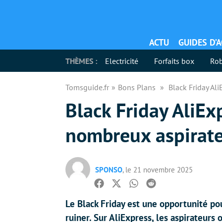
ACTU
GUIDES D’
THÈMES :
Electricité
Forfaits box
Rob
Tomsguide.fr
Bons Plans
Black Friday Ali
Black Friday AliEx
nombreux aspirateu
SPONSO
, le 21 novembre 2025
Facebook
Twitter
Whatsapp
Reddit
Le Black Friday est une opportunité pou
ruiner. Sur AliExpress, les aspirateurs