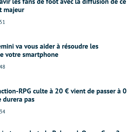
avir les fans de foot avec la diffusion de ce
t majeur
:51
ini va vous aider à résoudre les
e votre smartphone
:48
action-RPG culte à 20 € vient de passer à 0
e durera pas
:34