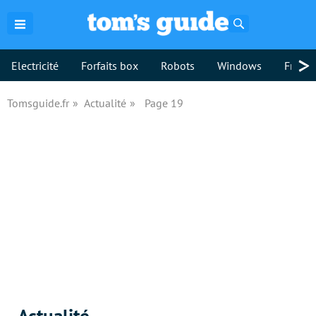
Rechercher
>
Electricité
Forfaits box
Robots
Windows
Freebo
Tomsguide.fr
Actualité
Page 19