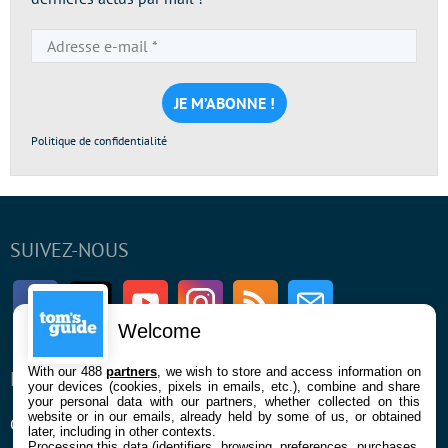
Adresse
e-
mail
*
Politique de confidentialité
SUIVEZ-NOUS
Facebook
Twitter
Youtube
Instagram
RSS
Newsletter
Welcome
With our 488
partners
, we wish to store and access information on
ENTREPRISE
À PROPOS
your devices (cookies, pixels in emails, etc.), combine and share
your personal data with our partners, whether collected on this
website or in our emails, already held by some of us, or obtained
Qui sommes nous
La rédaction
later, including in other contexts.
Processing this data (identifiers, browsing, preferences, purchases,