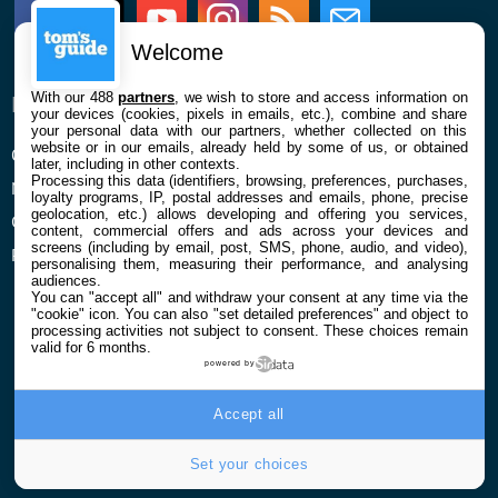
Facebook
Twitter
Youtube
Instagram
RSS
Newsletter
Welcome
With our 488
partners
, we wish to store and access information on
ENTREPRISE
À PROPOS
your devices (cookies, pixels in emails, etc.), combine and share
your personal data with our partners, whether collected on this
website or in our emails, already held by some of us, or obtained
Qui sommes nous
La rédaction
later, including in other contexts.
Processing this data (identifiers, browsing, preferences, purchases,
Mentions légales et CGU
Contact
loyalty programs, IP, postal addresses and emails, phone, precise
geolocation, etc.) allows developing and offering you services,
Confidentialité et Cookies
content, commercial offers and ads across your devices and
screens (including by email, post, SMS, phone, audio, and video),
Préférences cookies
personalising them, measuring their performance, and analysing
audiences.
You can "accept all" and withdraw your consent at any time via the
"cookie" icon
. You can also "set detailed preferences" and object to
processing activities not subject to consent. These choices remain
valid for 6 months.
powered by
© 2026 Galaxie Media Tous droits réservés
Accept all
Set your choices