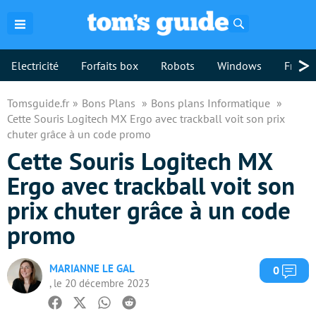
Rechercher
>
Electricité
Forfaits box
Robots
Windows
Freebo
Tomsguide.fr
Bons Plans
Bons plans Informatique
Cette Souris Logitech MX Ergo avec trackball voit son prix
chuter grâce à un code promo
Cette Souris Logitech MX
Ergo avec trackball voit son
prix chuter grâce à un code
promo
MARIANNE LE GAL
Com
0
, le 20 décembre 2023
Facebook
Twitter
Whatsapp
Reddit