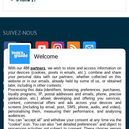
SUIVEZ-NOUS
Facebook
Twitter
Youtube
Instagram
RSS
Newsletter
Welcome
With our 488
partners
, we wish to store and access information on
ENTREPRISE
À PROPOS
your devices (cookies, pixels in emails, etc.), combine and share
your personal data with our partners, whether collected on this
website or in our emails, already held by some of us, or obtained
Qui sommes nous
La rédaction
later, including in other contexts.
Processing this data (identifiers, browsing, preferences, purchases,
Mentions légales et CGU
Contact
loyalty programs, IP, postal addresses and emails, phone, precise
geolocation, etc.) allows developing and offering you services,
Confidentialité et Cookies
content, commercial offers and ads across your devices and
screens (including by email, post, SMS, phone, audio, and video),
Préférences cookies
personalising them, measuring their performance, and analysing
audiences.
You can "accept all" and withdraw your consent at any time via the
"cookie" icon
. You can also "set detailed preferences" and object to
processing activities not subject to consent. These choices remain