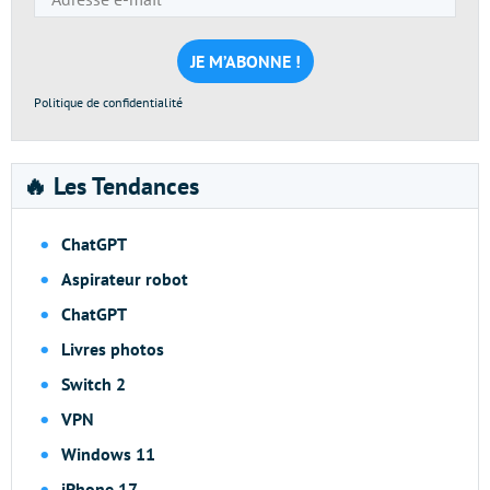
e-
mail
*
Politique de confidentialité
🔥 Les Tendances
ChatGPT
Aspirateur robot
ChatGPT
Livres photos
Switch 2
VPN
Windows 11
iPhone 17