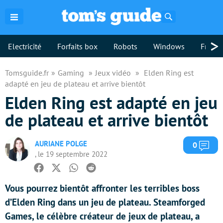
Rechercher
>
Electricité
Forfaits box
Robots
Windows
Freebo
Tomsguide.fr
Gaming
Jeux vidéo
Elden Ring est
adapté en jeu de plateau et arrive bientôt
Elden Ring est adapté en jeu
de plateau et arrive bientôt
AURIANE POLGE
Com
0
, le 19 septembre 2022
Facebook
Twitter
Whatsapp
Reddit
Vous pourrez bientôt affronter les terribles boss
d’Elden Ring dans un jeu de plateau. Steamforged
Games, le célèbre créateur de jeux de plateau, a