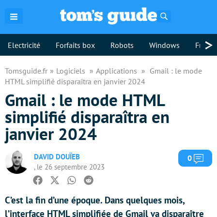
Rechercher
>
Electricité
Forfaits box
Robots
Windows
Freebo
Tomsguide.fr
Logiciels
Applications
Gmail : le mode
HTML simplifié disparaîtra en janvier 2024
Gmail : le mode HTML
simplifié disparaîtra en
janvier 2024
DAVID DOUÏEB
Com
0
, le 26 septembre 2023
Facebook
Twitter
Whatsapp
Reddit
C’est la fin d’une époque. Dans quelques mois,
l’interface HTML simplifiée de Gmail va disparaître