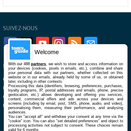
SUIVEZ-NOUS
Facebook
Twitter
Youtube
Instagram
RSS
Newsletter
Welcome
With our 488
partners
, we wish to store and access information on
ENTREPRISE
À PROPOS
your devices (cookies, pixels in emails, etc.), combine and share
your personal data with our partners, whether collected on this
website or in our emails, already held by some of us, or obtained
Qui sommes nous
La rédaction
later, including in other contexts.
Processing this data (identifiers, browsing, preferences, purchases,
Mentions légales et CGU
Contact
loyalty programs, IP, postal addresses and emails, phone, precise
geolocation, etc.) allows developing and offering you services,
Confidentialité et Cookies
content, commercial offers and ads across your devices and
screens (including by email, post, SMS, phone, audio, and video),
Préférences cookies
personalising them, measuring their performance, and analysing
audiences.
You can "accept all" and withdraw your consent at any time via the
"cookie" icon
. You can also "set detailed preferences" and object to
processing activities not subject to consent. These choices remain
valid for 6 months.