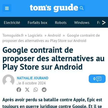
Rechercher
>
Electricité
Forfaits box
Robots
Windows
Freebo
Tomsguide.fr
Logiciels
Android
Google contraint de
proposer des alternatives au Play Store sur Android
Google contraint de
proposer des alternatives au
Play Store sur Android
NATHALIE JOURAND
Com
0
, le 8 octobre 2024
Facebook
Twitter
Whatsapp
Reddit
Après avoir perdu sa bataille contre Apple, Epic est
toujours en guerre juridique contre Google. Et il se