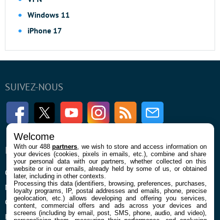
Windows 11
iPhone 17
SUIVEZ-NOUS
Facebook
Twitter
Youtube
Instagram
RSS
Newsletter
Welcome
With our 488
partners
, we wish to store and access information on
ENTREPRISE
À PROPOS
your devices (cookies, pixels in emails, etc.), combine and share
your personal data with our partners, whether collected on this
website or in our emails, already held by some of us, or obtained
Qui sommes nous
La rédaction
later, including in other contexts.
Processing this data (identifiers, browsing, preferences, purchases,
Mentions légales et CGU
Contact
loyalty programs, IP, postal addresses and emails, phone, precise
geolocation, etc.) allows developing and offering you services,
Confidentialité et Cookies
content, commercial offers and ads across your devices and
screens (including by email, post, SMS, phone, audio, and video),
Préférences cookies