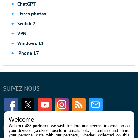
ChatGPT
Livres photos
Switch 2
VPN
Windows 11
iPhone 17
SUIVEZ-NOUS
Facebook
Twitter
Youtube
Instagram
RSS
Newsletter
Welcome
With our 488
partners
, we wish to store and access information on
ENTREPRISE
À PROPOS
your devices (cookies, pixels in emails, etc.), combine and share
your personal data with our partners, whether collected on this