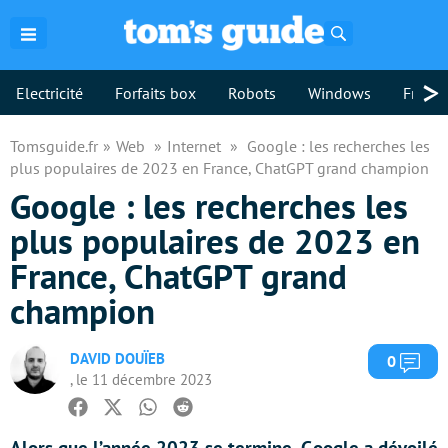
Rechercher
>
Electricité
Forfaits box
Robots
Windows
Freebo
Tomsguide.fr
Web
Internet
Google : les recherches les
plus populaires de 2023 en France, ChatGPT grand champion
Google : les recherches les
plus populaires de 2023 en
France, ChatGPT grand
champion
DAVID DOUÏEB
Com
0
, le 11 décembre 2023
Facebook
Twitter
Whatsapp
Reddit