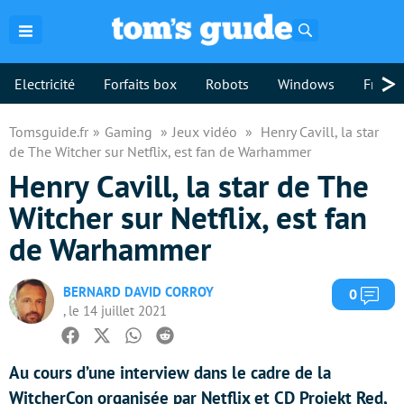
Rechercher
>
Electricité
Forfaits box
Robots
Windows
Freebo
Tomsguide.fr
Gaming
Jeux vidéo
Henry Cavill, la star
de The Witcher sur Netflix, est fan de Warhammer
Henry Cavill, la star de The
Witcher sur Netflix, est fan
de Warhammer
BERNARD DAVID CORROY
Com
0
, le 14 juillet 2021
Facebook
Twitter
Whatsapp
Reddit
Au cours d’une interview dans le cadre de la
WitcherCon organisée par Netflix et CD Projekt Red,