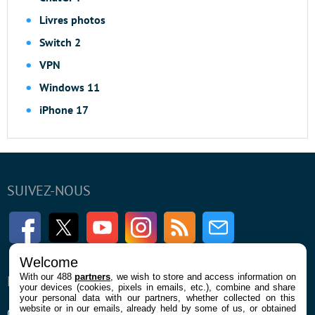
Livres photos
Switch 2
VPN
Windows 11
iPhone 17
SUIVEZ-NOUS
Facebook
Twitter
Youtube
Instagram
RSS
Newsletter
Welcome
With our 488
partners
, we wish to store and access information on
ENTREPRISE
À PROPOS
your devices (cookies, pixels in emails, etc.), combine and share
your personal data with our partners, whether collected on this
website or in our emails, already held by some of us, or obtained
Qui sommes nous
La rédaction