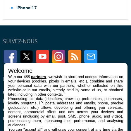
iPhone 17
SUIVEZ-NOUS
Facebook
Twitter
Youtube
Instagram
RSS
Newsletter
Welcome
With our 488
partners
, we wish to store and access information on
ENTREPRISE
À PROPOS
your devices (cookies, pixels in emails, etc.), combine and share
your personal data with our partners, whether collected on this
website or in our emails, already held by some of us, or obtained
Qui sommes nous
La rédaction
later, including in other contexts.
Processing this data (identifiers, browsing, preferences, purchases,
Mentions légales et CGU
Contact
loyalty programs, IP, postal addresses and emails, phone, precise
geolocation, etc.) allows developing and offering you services,
Confidentialité et Cookies
content, commercial offers and ads across your devices and
screens (including by email, post, SMS, phone, audio, and video),
Préférences cookies
personalising them, measuring their performance, and analysing
audiences.
You can "accept all" and withdraw your consent at any time via the