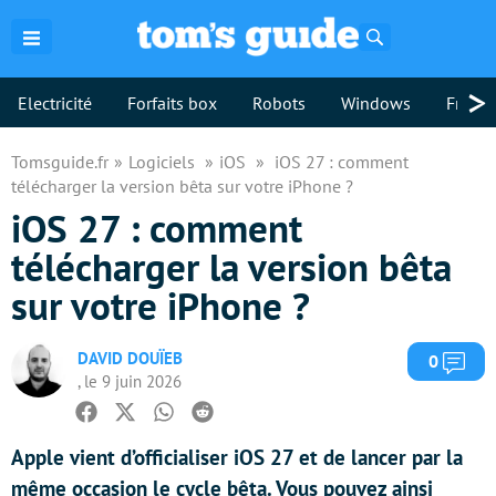
Rechercher
>
Electricité
Forfaits box
Robots
Windows
Freebo
Tomsguide.fr
Logiciels
iOS
iOS 27 : comment
télécharger la version bêta sur votre iPhone ?
iOS 27 : comment
télécharger la version bêta
sur votre iPhone ?
DAVID DOUÏEB
Com
0
, le 9 juin 2026
Facebook
Twitter
Whatsapp
Reddit
Apple vient d’officialiser iOS 27 et de lancer par la
même occasion le cycle bêta. Vous pouvez ainsi