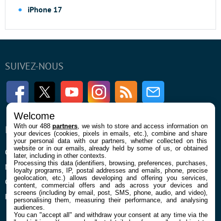
iPhone 17
SUIVEZ-NOUS
Facebook
Twitter
Youtube
Instagram
RSS
Newsletter
Welcome
With our 488
partners
, we wish to store and access information on
ENTREPRISE
À PROPOS
your devices (cookies, pixels in emails, etc.), combine and share
your personal data with our partners, whether collected on this
website or in our emails, already held by some of us, or obtained
Qui sommes nous
La rédaction
later, including in other contexts.
Processing this data (identifiers, browsing, preferences, purchases,
Mentions légales et CGU
Contact
loyalty programs, IP, postal addresses and emails, phone, precise
geolocation, etc.) allows developing and offering you services,
Confidentialité et Cookies
content, commercial offers and ads across your devices and
screens (including by email, post, SMS, phone, audio, and video),
Préférences cookies
personalising them, measuring their performance, and analysing
audiences.
You can "accept all" and withdraw your consent at any time via the