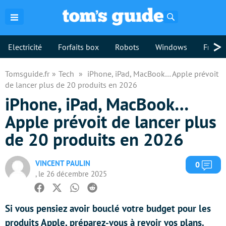
Rechercher
>
Electricité
Forfaits box
Robots
Windows
Freebo
Tomsguide.fr
Tech
iPhone, iPad, MacBook… Apple prévoit
de lancer plus de 20 produits en 2026
iPhone, iPad, MacBook…
Apple prévoit de lancer plus
de 20 produits en 2026
VINCENT PAULIN
Com
0
, le 26 décembre 2025
Facebook
Twitter
Whatsapp
Reddit
Si vous pensiez avoir bouclé votre budget pour les
produits Apple, préparez-vous à revoir vos plans.