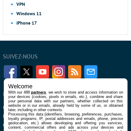
VPN
Windows 11
iPhone 17
SUIVEZ-NOUS
Facebook
Twitter
Youtube
Instagram
RSS
Newsletter
Welcome
With our 488
partners
, we wish to store and access information on
ENTREPRISE
À PROPOS
your devices (cookies, pixels in emails, etc.), combine and share
your personal data with our partners, whether collected on this
website or in our emails, already held by some of us, or obtained
Qui sommes nous
La rédaction
later, including in other contexts.
Processing this data (identifiers, browsing, preferences, purchases,
Mentions légales et CGU
Contact
loyalty programs, IP, postal addresses and emails, phone, precise
geolocation, etc.) allows developing and offering you services,
Confidentialité et Cookies
content, commercial offers and ads across your devices and