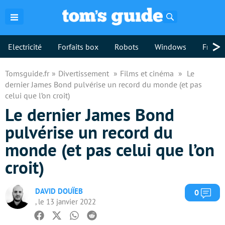
Rechercher
>
Electricité
Forfaits box
Robots
Windows
Freebo
Tomsguide.fr
Divertissement
Films et cinéma
Le
dernier James Bond pulvérise un record du monde (et pas
celui que l’on croit)
Le dernier James Bond
pulvérise un record du
monde (et pas celui que l’on
croit)
DAVID DOUÏEB
Com
0
, le 13 janvier 2022
Facebook
Twitter
Whatsapp
Reddit