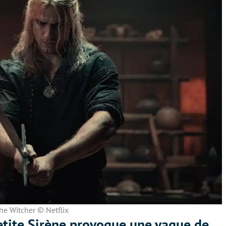
he Witcher © Netflix
tite Sirène provoque une vague de