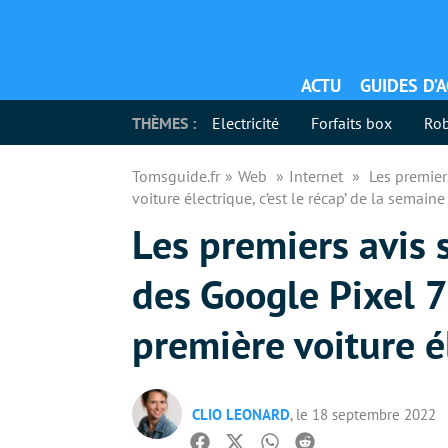
ACTU
GUIDES D’
THÈMES :
Electricité
Forfaits box
Rob
Tomsguide.fr
Web
Internet
Les premier
voiture électrique, c’est le récap’ de la semaine
Les premiers avis 
des Google Pixel 7 
première voiture él
CLIO LEONARD
, le 18 septembre 2022