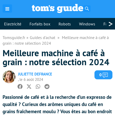
Rechercher
>
Electricité
Forfaits box
Robots
Windows
Freebo
Tomsguide.fr
Guides d'achat
Meilleure machine à café à
grain : notre sélection 2024
Meilleure machine à café à
grain : notre sélection 2024
JULIETTE DEFRANCE
Com
0
, le 6 août 2024
Facebook
Twitter
Whatsapp
Reddit
Passionné de café et à la recherche d’un expresso de
qualité ? Curieux des arômes uniques du café en
grains fraîchement moulu ? Vous êtes au bon endroit