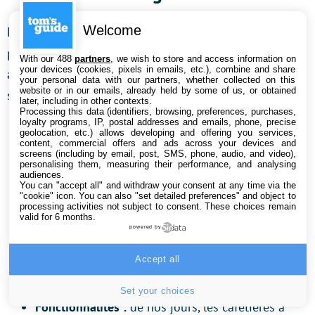
Welcome
Les machines à café à grain sont généralement des
produits onéreux, alors mieux vaut ne pas se tromper
With our 488
partners
, we wish to store and access information on
your devices (cookies, pixels in emails, etc.), combine and share
au moment de son achat. Pour éviter, les mauvaises
your personal data with our partners, whether collected on this
website or in our emails, already held by some of us, or obtained
surprises, il faut surveiller plusieurs critères.
later, including in other contexts.
Processing this data (identifiers, browsing, preferences, purchases,
loyalty programs, IP, postal addresses and emails, phone, precise
Broyeur :
ici, le choix se limite à
l’acier ou à la
geolocation, etc.) allows developing and offering you services,
content, commercial offers and ads across your devices and
céramique
. Les premiers sont plus abordables et
screens (including by email, post, SMS, phone, audio, and video),
personalising them, measuring their performance, and analysing
réputés pour leur résistance. Cependant, ils ont
audiences.
You can "accept all" and withdraw your consent at any time via the
tendance à chauffer et à impacter le goût du café.
"cookie" icon
. You can also "set detailed preferences" and object to
De même, ils s’usent plus vite. À l’inverse les
processing activities not subject to consent. These choices remain
valid for 6 months.
broyeurs à céramique chauffent beaucoup moins,
powered by
mais ils sont plus onéreux et fragiles. Dernier
Accept all
point, ces derniers sont beaucoup plus
silencieux.
Set your choices
Fonctionnalités :
de nos jours, les cafetières à