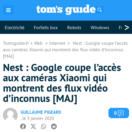
Rechercher
>
Electricité
Forfaits box
Robots
Windows
Freebo
Tomsguide.fr
Web
Internet
Nest : Google coupe l’accès
aux caméras Xiaomi qui montrent des flux vidéo d’inconnus
[MAJ]
Nest : Google coupe l’accès
aux caméras Xiaomi qui
montrent des flux vidéo
d’inconnus [MAJ]
GUILLAUME PIGEARD
Com
0
, le 3 janvier 2020
Facebook
Twitter
Whatsapp
Reddit