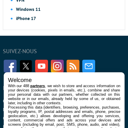
Windows 11
iPhone 17
SUIVEZ-NOUS
Facebook
Twitter
Youtube
Instagram
RSS
Newsletter
Welcome
With our 488
partners
, we wish to store and access information on
ENTREPRISE
À PROPOS
your devices (cookies, pixels in emails, etc.), combine and share
your personal data with our partners, whether collected on this
website or in our emails, already held by some of us, or obtained
Qui sommes nous
La rédaction
later, including in other contexts.
Processing this data (identifiers, browsing, preferences, purchases,
Mentions légales et CGU
Contact
loyalty programs, IP, postal addresses and emails, phone, precise
geolocation, etc.) allows developing and offering you services,
Confidentialité et Cookies
content, commercial offers and ads across your devices and
screens (including by email, post, SMS, phone, audio, and video),
Préférences cookies