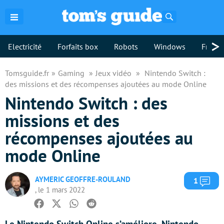
Rechercher
>
Electricité
Forfaits box
Robots
Windows
Freebo
Tomsguide.fr
Gaming
Jeux vidéo
Nintendo Switch :
des missions et des récompenses ajoutées au mode Online
Nintendo Switch : des
missions et des
récompenses ajoutées au
mode Online
AYMERIC GEOFFRE-ROULAND
Com
1
, le 1 mars 2022
Facebook
Twitter
Whatsapp
Reddit