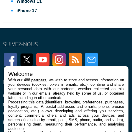
Windows 11
iPhone 17
SUIVEZ-NOUS
Facebook
Twitter
Youtube
Instagram
RSS
Newsletter
Welcome
With our 488
partners
, we wish to store and access information on
ENTREPRISE
À PROPOS
your devices (cookies, pixels in emails, etc.), combine and share
your personal data with our partners, whether collected on this
website or in our emails, already held by some of us, or obtained
Qui sommes nous
La rédaction
later, including in other contexts.
Processing this data (identifiers, browsing, preferences, purchases,
Mentions légales et CGU
Contact
loyalty programs, IP, postal addresses and emails, phone, precise
geolocation, etc.) allows developing and offering you services,
Confidentialité et Cookies
content, commercial offers and ads across your devices and
screens (including by email, post, SMS, phone, audio, and video),
Préférences cookies
personalising them, measuring their performance, and analysing
audiences.