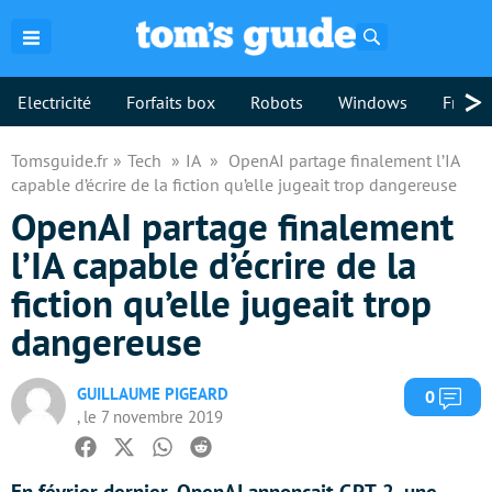
Rechercher
>
Electricité
Forfaits box
Robots
Windows
Freebo
Tomsguide.fr
Tech
IA
OpenAI partage finalement l’IA
capable d’écrire de la fiction qu’elle jugeait trop dangereuse
OpenAI partage finalement
l’IA capable d’écrire de la
fiction qu’elle jugeait trop
dangereuse
GUILLAUME PIGEARD
Com
0
, le 7 novembre 2019
Facebook
Twitter
Whatsapp
Reddit