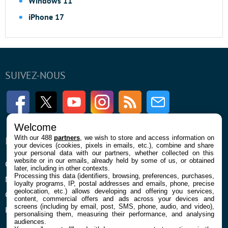
Windows 11
iPhone 17
SUIVEZ-NOUS
Facebook
Twitter
Youtube
Instagram
RSS
Newsletter
Welcome
With our 488
partners
, we wish to store and access information on
ENTREPRISE
À PROPOS
your devices (cookies, pixels in emails, etc.), combine and share
your personal data with our partners, whether collected on this
website or in our emails, already held by some of us, or obtained
Qui sommes nous
La rédaction
later, including in other contexts.
Processing this data (identifiers, browsing, preferences, purchases,
Mentions légales et CGU
Contact
loyalty programs, IP, postal addresses and emails, phone, precise
geolocation, etc.) allows developing and offering you services,
Confidentialité et Cookies
content, commercial offers and ads across your devices and
screens (including by email, post, SMS, phone, audio, and video),
Préférences cookies
personalising them, measuring their performance, and analysing
audiences.