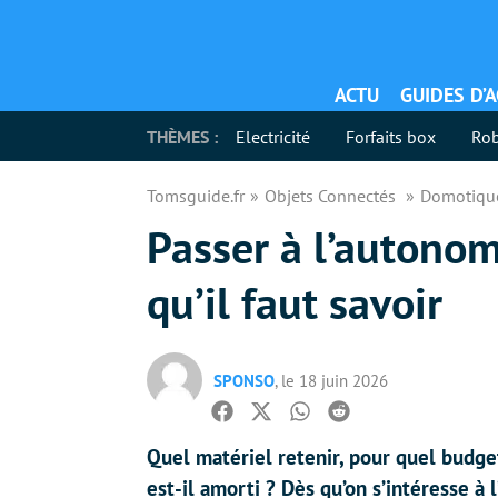
ACTU
GUIDES D’
THÈMES :
Electricité
Forfaits box
Rob
Tomsguide.fr
Objets Connectés
Domotiqu
Passer à l’autonom
qu’il faut savoir
SPONSO
, le 18 juin 2026
Facebook
Twitter
Whatsapp
Reddit
Quel matériel retenir, pour quel budge
est-il amorti ? Dès qu’on s’intéresse à 