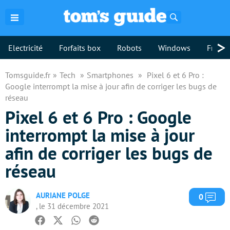
Rechercher
>
Electricité
Forfaits box
Robots
Windows
Freebo
Tomsguide.fr
Tech
Smartphones
Pixel 6 et 6 Pro :
Google interrompt la mise à jour afin de corriger les bugs de
réseau
Pixel 6 et 6 Pro : Google
interrompt la mise à jour
afin de corriger les bugs de
réseau
AURIANE POLGE
Com
0
, le 31 décembre 2021
Facebook
Twitter
Whatsapp
Reddit