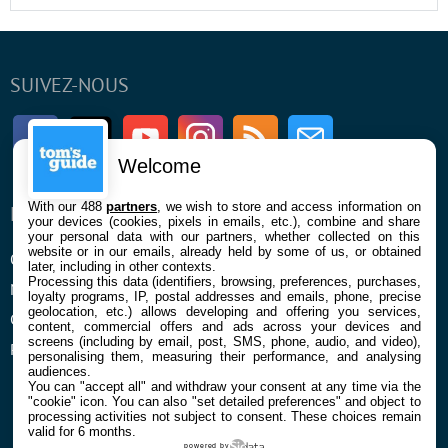
SUIVEZ-NOUS
Facebook
Twitter
Youtube
Instagram
RSS
Newsletter
Welcome
With our 488
partners
, we wish to store and access information on
ENTREPRISE
À PROPOS
your devices (cookies, pixels in emails, etc.), combine and share
your personal data with our partners, whether collected on this
website or in our emails, already held by some of us, or obtained
Qui sommes nous
La rédaction
later, including in other contexts.
Processing this data (identifiers, browsing, preferences, purchases,
Mentions légales et CGU
Contact
loyalty programs, IP, postal addresses and emails, phone, precise
geolocation, etc.) allows developing and offering you services,
Confidentialité et Cookies
content, commercial offers and ads across your devices and
screens (including by email, post, SMS, phone, audio, and video),
Préférences cookies
personalising them, measuring their performance, and analysing
audiences.
You can "accept all" and withdraw your consent at any time via the
"cookie" icon
. You can also "set detailed preferences" and object to
processing activities not subject to consent. These choices remain
valid for 6 months.
powered by