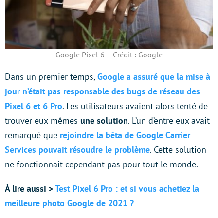
Google Pixel 6 – Crédit : Google
Dans un premier temps,
Google a assuré que la mise à
jour n’était pas responsable des bugs de réseau des
Pixel 6 et 6 Pro
. Les utilisateurs avaient alors tenté de
trouver eux-mêmes
une solution
. L’un d’entre eux avait
remarqué que
rejoindre la bêta de Google Carrier
Services pouvait résoudre le problème
. Cette solution
ne fonctionnait cependant pas pour tout le monde.
À lire aussi >
Test Pixel 6 Pro : et si vous achetiez la
meilleure photo Google de 2021 ?