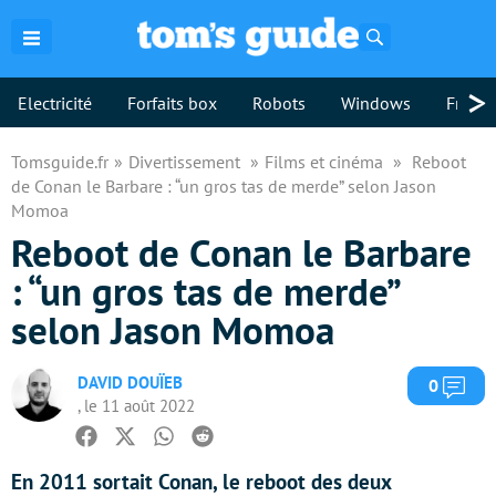
Rechercher
>
Electricité
Forfaits box
Robots
Windows
Freebo
Tomsguide.fr
Divertissement
Films et cinéma
Reboot
de Conan le Barbare : “un gros tas de merde” selon Jason
Momoa
Reboot de Conan le Barbare
: “un gros tas de merde”
selon Jason Momoa
DAVID DOUÏEB
Com
0
, le 11 août 2022
Facebook
Twitter
Whatsapp
Reddit
En 2011 sortait Conan, le reboot des deux