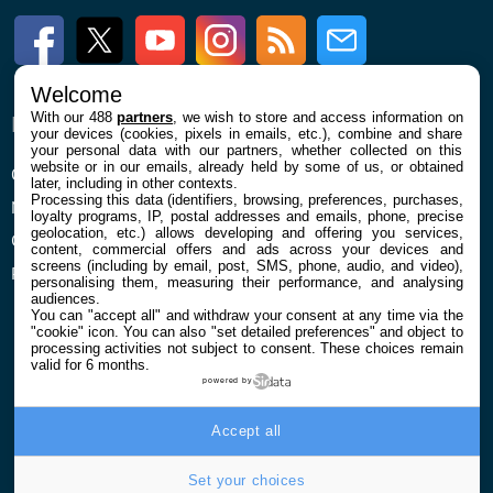
Facebook
Twitter
Youtube
Instagram
RSS
Newsletter
Welcome
With our 488
partners
, we wish to store and access information on
ENTREPRISE
À PROPOS
your devices (cookies, pixels in emails, etc.), combine and share
your personal data with our partners, whether collected on this
website or in our emails, already held by some of us, or obtained
Qui sommes nous
La rédaction
later, including in other contexts.
Processing this data (identifiers, browsing, preferences, purchases,
Mentions légales et CGU
Contact
loyalty programs, IP, postal addresses and emails, phone, precise
geolocation, etc.) allows developing and offering you services,
Confidentialité et Cookies
content, commercial offers and ads across your devices and
screens (including by email, post, SMS, phone, audio, and video),
Préférences cookies
personalising them, measuring their performance, and analysing
audiences.
You can "accept all" and withdraw your consent at any time via the
"cookie" icon
. You can also "set detailed preferences" and object to
processing activities not subject to consent. These choices remain
valid for 6 months.
powered by
© 2026 Galaxie Media Tous droits réservés
Accept all
Set your choices