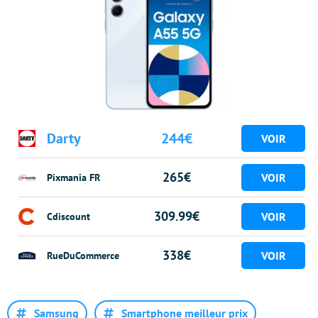
Darty
244€
265€
Pixmania FR
309.99€
Cdiscount
338€
RueDuCommerce
Samsung
Smartphone meilleur prix