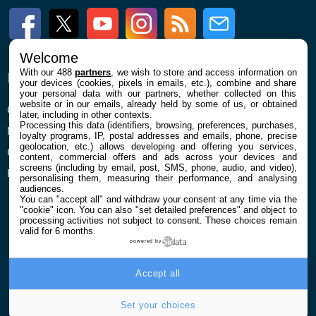
Facebook
Twitter
Youtube
Instagram
RSS
Newsletter
Welcome
With our 488
partners
, we wish to store and access information on
ENTREPRISE
À PROPOS
your devices (cookies, pixels in emails, etc.), combine and share
your personal data with our partners, whether collected on this
website or in our emails, already held by some of us, or obtained
Qui sommes nous
La rédaction
later, including in other contexts.
Processing this data (identifiers, browsing, preferences, purchases,
Mentions légales et CGU
Contact
loyalty programs, IP, postal addresses and emails, phone, precise
geolocation, etc.) allows developing and offering you services,
Confidentialité et Cookies
content, commercial offers and ads across your devices and
screens (including by email, post, SMS, phone, audio, and video),
Préférences cookies
personalising them, measuring their performance, and analysing
audiences.
You can "accept all" and withdraw your consent at any time via the
"cookie" icon
. You can also "set detailed preferences" and object to
processing activities not subject to consent. These choices remain
valid for 6 months.
powered by
© 2026 Galaxie Media Tous droits réservés
Accept all
Set your choices