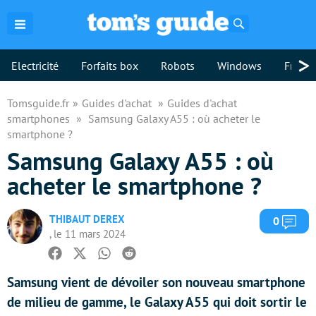
Rechercher
>
Electricité
Forfaits box
Robots
Windows
Freebo
Tomsguide.fr
Guides d'achat
Guides d'achat
smartphones
Samsung Galaxy A55 : où acheter le
smartphone ?
Samsung Galaxy A55 : où
acheter le smartphone ?
THIBAUT DEREX
Com
0
, le 11 mars 2024
Facebook
Twitter
Whatsapp
Reddit
Samsung vient de dévoiler son nouveau smartphone
de milieu de gamme, le Galaxy A55 qui doit sortir le