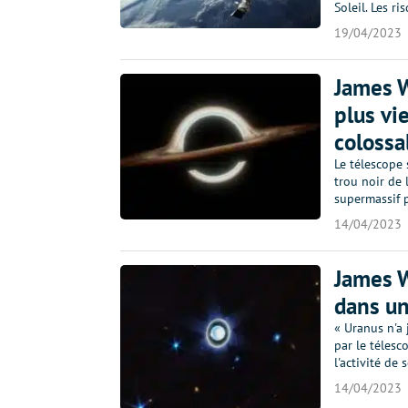
Soleil. Les r
19/04/2023
James W
plus vi
colossa
Le télescope 
trou noir de 
supermassif 
14/04/2023
James W
dans un
« Uranus n'a 
par le téles
l'activité de
14/04/2023