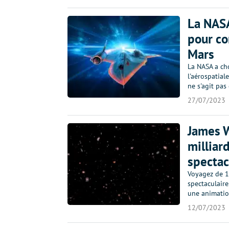
La NASA
pour co
Mars
La NASA a ch
l'aérospatial
ne s'agit pas
27/07/2023
James W
milliar
spectac
Voyagez de 1
spectaculaire
une animatio
12/07/2023