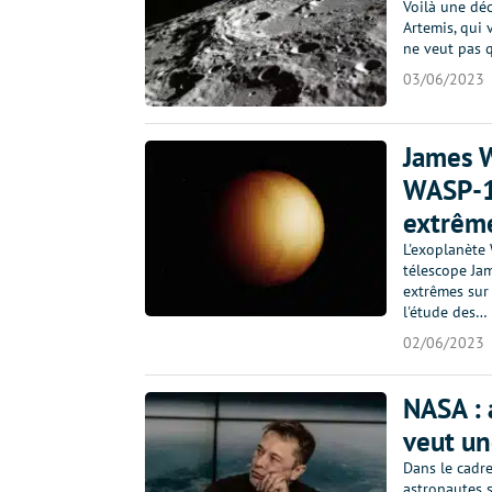
Voilà une dé
Artemis, qui 
ne veut pas q
03/06/2023
James W
WASP-18
extrêm
L'exoplanète
télescope Ja
extrêmes sur
l'étude des…
02/06/2023
NASA : 
veut un
Dans le cadr
astronautes s