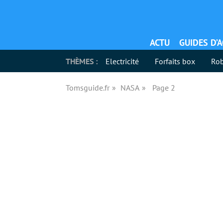
ACTU
GUIDES D’
THÈMES :
Electricité
Forfaits box
Rob
Tomsguide.fr
NASA
Page 2