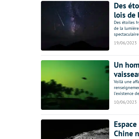
Des éto
lois de
Des étoiles h
de la lumière
spectaculaire
19/06/2023
Un hom
vaissea
Voilà une aff
renseignemen
l'existence d
10/06/2023
Espace 
Chine n