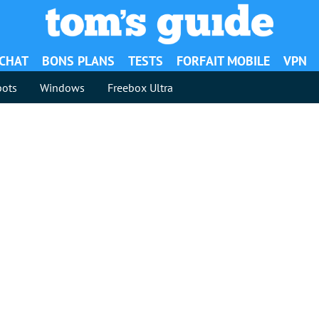
ACHAT
BONS PLANS
TESTS
FORFAIT MOBILE
VPN
ots
Windows
Freebox Ultra