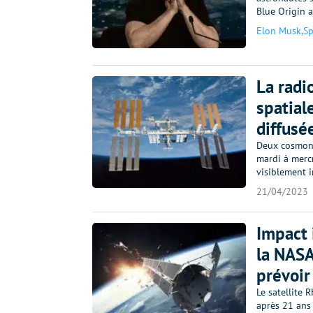
Blue Origin 
Elon Musk
,
S
La radio
spatial
diffusé
Deux cosmonau
mardi à mercr
visiblement i
21/04/2023
Impact 
la NASA
prévoir
Le satellite 
après 21 ans 