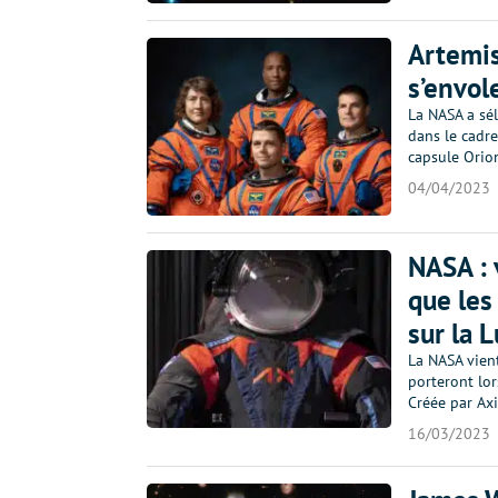
Artemis
s’envol
La NASA a sél
dans le cadre
capsule Orio
04/04/2023
NASA : 
que les
sur la 
La NASA vien
porteront lor
Créée par Ax
16/03/2023