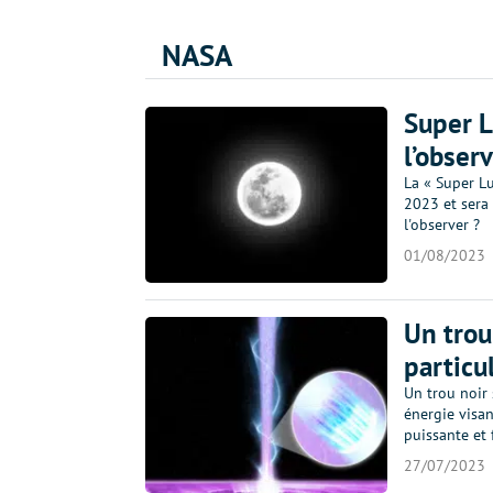
NASA
Super L
l’obser
La « Super L
2023 et sera
l'observer ?
01/08/2023
Un trou
particu
Un trou noir 
énergie visan
puissante et
27/07/2023