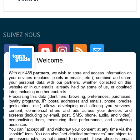
SUIVEZ-NOUS
Facebook
Twitter
Youtube
Instagram
RSS
Newsletter
Welcome
With our 488
partners
, we wish to store and access information on
ENTREPRISE
À PROPOS
your devices (cookies, pixels in emails, etc.), combine and share
your personal data with our partners, whether collected on this
website or in our emails, already held by some of us, or obtained
Qui sommes nous
La rédaction
later, including in other contexts.
Processing this data (identifiers, browsing, preferences, purchases,
Mentions légales et CGU
Contact
loyalty programs, IP, postal addresses and emails, phone, precise
geolocation, etc.) allows developing and offering you services,
Confidentialité et Cookies
content, commercial offers and ads across your devices and
screens (including by email, post, SMS, phone, audio, and video),
Préférences cookies
personalising them, measuring their performance, and analysing
audiences.
You can "accept all" and withdraw your consent at any time via the
"cookie" icon
. You can also "set detailed preferences" and object to
processing activities not subject to consent. These choices remain