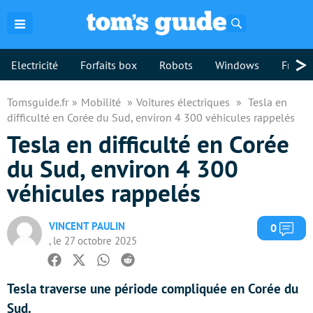
Rechercher
>
Electricité
Forfaits box
Robots
Windows
Freebo
Tomsguide.fr
Mobilité
Voitures électriques
Tesla en
difficulté en Corée du Sud, environ 4 300 véhicules rappelés
Tesla en difficulté en Corée
du Sud, environ 4 300
véhicules rappelés
VINCENT PAULIN
Com
0
, le 27 octobre 2025
Facebook
Twitter
Whatsapp
Reddit
Tesla traverse une période compliquée en Corée du
Sud.