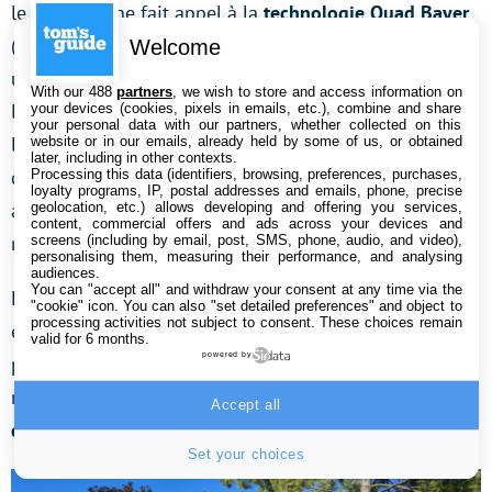
le smartphone fait appel à la
technologie Quad Bayer
(formation d’une sorte de “super pixel” en fusionnant
Welcome
un carré de 2 pixels sur 2 pixels afin de capter plus de
With our 488
partners
, we wish to store and access information on
lumière, ce qui est particulièrement pratique lorsque
your devices (cookies, pixels in emails, etc.), combine and share
your personal data with our partners, whether collected on this
les conditions d’éclairage sont délicates, la nuit ou
website or in our emails, already held by some of us, or obtained
later, including in other contexts.
dans une pièce sombre par exemple), les photos ont
Processing this data (identifiers, browsing, preferences, purchases,
loyalty programs, IP, postal addresses and emails, phone, precise
au final une définition (quasi inchangée) de 12,5
geolocation, etc.) allows developing and offering you services,
content, commercial offers and ads across your devices and
mégapixels.
screens (including by email, post, SMS, phone, audio, and video),
personalising them, measuring their performance, and analysing
audiences.
You can "accept all" and withdraw your consent at any time via the
Et pour prendre en photo de beaux paysages, par
"cookie" icon
. You can also "set detailed preferences" and object to
processing activities not subject to consent. These choices remain
exemple,
le capteur grand angle
est bien sur toujours
valid for 6 months.
powered by
présent. Mais, cette fois, il perd en définition par
rapport aux Pixel de l’année dernière puisqu’il
capture
Accept all
désormais des clichés en 12 mégapixels
.
Set your choices