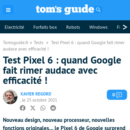
Rechercher
>
Electricité
Forfaits box
Robots
Windows
Freebo
Tomsguide.fr
Tests
Test Pixel 6 : quand Google fait rimer
audace avec efficacité !
Test Pixel 6 : quand Google
fait rimer audace avec
efficacité !
XAVIER REGORD
Com
0
, le 25 octobre 2021
Facebook
Twitter
Whatsapp
Reddit
Nouveau design, nouveau processeur, nouvelles
fonctions originales… le Pixel 6 de Google surprend