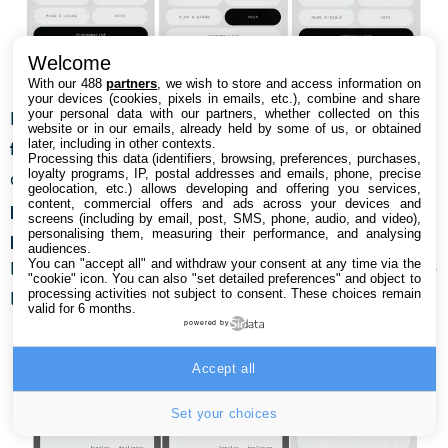
Welcome
Application Nothing X
With our 488
partners
, we wish to store and access information on
your devices (cookies, pixels in emails, etc.), combine and share
your personal data with our partners, whether collected on this
L’égaliseur avancé permet, en effet de
modifier la
website or in our emails, already held by some of us, or obtained
later, including in other contexts.
fréquence et le facteur Q (pour qualité)
. Nothing
Processing this data (identifiers, browsing, preferences, purchases,
loyalty programs, IP, postal addresses and emails, phone, precise
continue son
partenariat avec le spécialiste de la
geolocation, etc.) allows developing and offering you services,
content, commercial offers and ads across your devices and
personnalisation audio Mimi pour la constitution de
screens (including by email, post, SMS, phone, audio, and video),
personalising them, measuring their performance, and analysing
profils personnels.
Nothing propose même
audiences.
You can "accept all" and withdraw your consent at any time via the
l’enregistrement de plusieurs profils et la possibilité de
"cookie" icon
. You can also "set detailed preferences" and object to
processing activities not subject to consent. These choices remain
les partager.
valid for 6 months.
powered by
Accept all
Set your choices