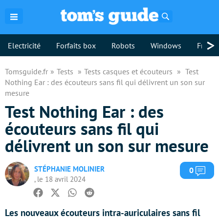
Rechercher
>
Electricité
Forfaits box
Robots
Windows
Freebo
Tomsguide.fr
Tests
Tests casques et écouteurs
Test
Nothing Ear : des écouteurs sans fil qui délivrent un son sur
mesure
Test Nothing Ear : des
écouteurs sans fil qui
délivrent un son sur mesure
STÉPHANIE MOLINIER
Com
0
, le 18 avril 2024
Facebook
Twitter
Whatsapp
Reddit
Les nouveaux écouteurs intra-auriculaires sans fil