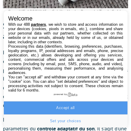
Sony WF-1000XM5 – Crédit : Xavier Regord / Tom’s Guide
Welcome
Sony Headphone Connect : une
With our 488
partners
, we wish to store and access information on
your devices (cookies, pixels in emails, etc.), combine and share
application très (trop ?) complète
your personal data with our partners, whether collected on this
website or in our emails, already held by some of us, or obtained
later, including in other contexts.
Processing this data (identifiers, browsing, preferences, purchases,
loyalty programs, IP, postal addresses and emails, phone, precise
L’application développée par Sony pour piloter les
geolocation, etc.) allows developing and offering you services,
content, commercial offers and ads across your devices and
écouteurs WF-1000XM5 est bourrée d’options, ce qui
screens (including by email, post, SMS, phone, audio, and video),
personalising them, measuring their performance, and analysing
peut être déroutant, au début. Le bon point réside dans
audiences.
You can "accept all" and withdraw your consent at any time via the
le fait que
la plupart sont bien expliquées
. En plus
"cookie" icon
. You can also "set detailed preferences" and object to
processing activities not subject to consent. These choices remain
d’afficher à tout instant le niveau de charge de chaque
valid for 6 months.
élément (boîtier de chargement et écouteurs gauche et
powered by
droite), elle comprends trois onglets.
Accept all
Le premier permet principalement de modifier les
Set your choices
paramètres du
contrôle adaptatif du son
. Il s’agit d’une