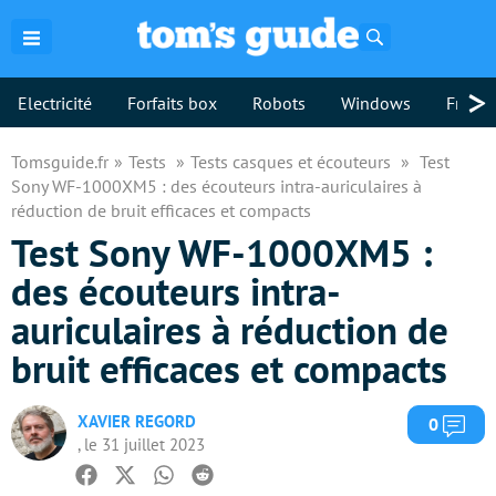
Rechercher
>
Electricité
Forfaits box
Robots
Windows
Freebo
Tomsguide.fr
Tests
Tests casques et écouteurs
Test
Sony WF-1000XM5 : des écouteurs intra-auriculaires à
réduction de bruit efficaces et compacts
Test Sony WF-1000XM5 :
des écouteurs intra-
auriculaires à réduction de
bruit efficaces et compacts
XAVIER REGORD
Com
0
, le 31 juillet 2023
Facebook
Twitter
Whatsapp
Reddit