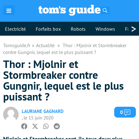
Rechercher
>
Electricité
Forfaits box
Robots
Windows
Freebo
Tomsguide.fr
Actualité
Thor : Mjolnir et Stormbreaker
contre Gungnir, lequel est le plus puissant ?
Thor : Mjolnir et
Stormbreaker contre
Gungnir, lequel est le plus
puissant ?
LAURIANE GAGNARD
Com
0
, le 15 juin 2020
Facebook
Twitter
Whatsapp
Reddit