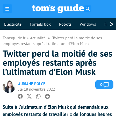
Rechercher
>
Electricité
Forfaits box
Robots
Windows
Freebo
Tomsguide.fr
Actualité
Twitter perd la moitié de ses
employés restants après l’ultimatum d’Elon Musk
Twitter perd la moitié de ses
employés restants après
l’ultimatum d’Elon Musk
AURIANE POLGE
Com
0
, le 18 novembre 2022
Facebook
Twitter
Whatsapp
Reddit
Suite à l’ultimatum d’Elon Musk qui demandait aux
employés restants de travailler « de longues heures