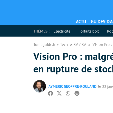
ACTU
GUIDES D’
THÈMES :
Electricité
Forfaits box
Rob
Tomsguide.fr
Tech
RV / RA
Vision Pro :
Vision Pro : malgré
en rupture de stoc
AYMERIC GEOFFRE-ROULAND
, le 22 ja
Facebook
Twitter
Whatsapp
Reddit