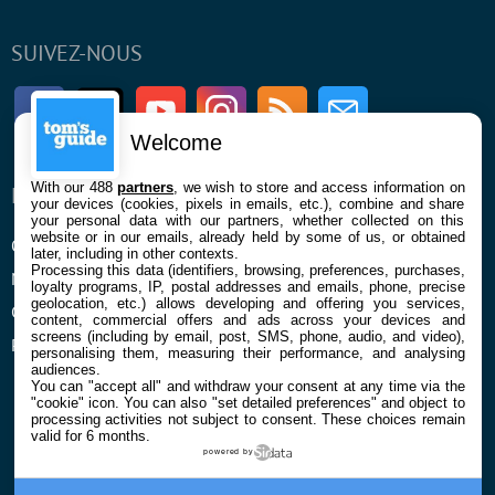
SUIVEZ-NOUS
Facebook
Twitter
Youtube
Instagram
RSS
Newsletter
Welcome
With our 488
partners
, we wish to store and access information on
ENTREPRISE
À PROPOS
your devices (cookies, pixels in emails, etc.), combine and share
your personal data with our partners, whether collected on this
website or in our emails, already held by some of us, or obtained
Qui sommes nous
La rédaction
later, including in other contexts.
Processing this data (identifiers, browsing, preferences, purchases,
Mentions légales et CGU
Contact
loyalty programs, IP, postal addresses and emails, phone, precise
geolocation, etc.) allows developing and offering you services,
Confidentialité et Cookies
content, commercial offers and ads across your devices and
screens (including by email, post, SMS, phone, audio, and video),
Préférences cookies
personalising them, measuring their performance, and analysing
audiences.
You can "accept all" and withdraw your consent at any time via the
"cookie" icon
. You can also "set detailed preferences" and object to
processing activities not subject to consent. These choices remain
valid for 6 months.
powered by
© 2026 Galaxie Media Tous droits réservés