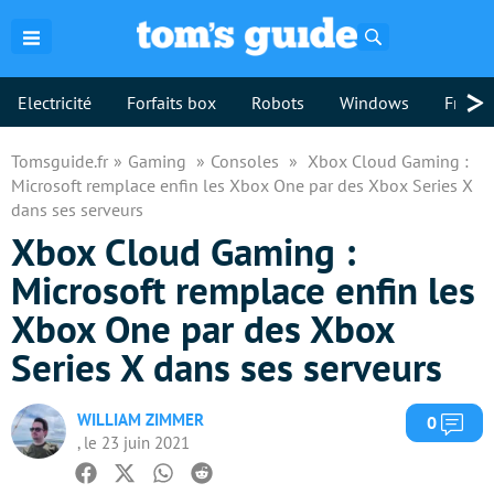
Rechercher
>
Electricité
Forfaits box
Robots
Windows
Freebo
Tomsguide.fr
Gaming
Consoles
Xbox Cloud Gaming :
Microsoft remplace enfin les Xbox One par des Xbox Series X
dans ses serveurs
Xbox Cloud Gaming :
Microsoft remplace enfin les
Xbox One par des Xbox
Series X dans ses serveurs
WILLIAM ZIMMER
Com
0
, le 23 juin 2021
Facebook
Twitter
Whatsapp
Reddit