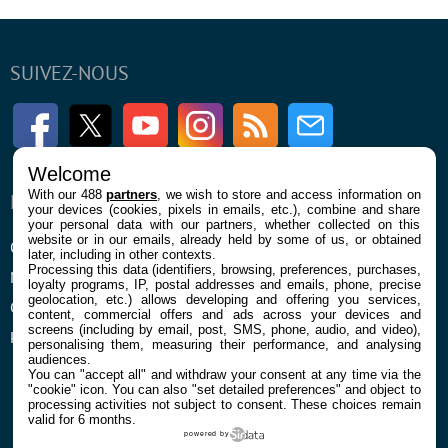
SUIVEZ-NOUS
Facebook
Twitter
Youtube
Instagram
RSS
Newsletter
Welcome
With our 488
partners
, we wish to store and access information on
ENTREPRISE
À PROPOS
your devices (cookies, pixels in emails, etc.), combine and share
your personal data with our partners, whether collected on this
website or in our emails, already held by some of us, or obtained
Qui sommes nous
La rédaction
later, including in other contexts.
Processing this data (identifiers, browsing, preferences, purchases,
Mentions légales et CGU
Contact
loyalty programs, IP, postal addresses and emails, phone, precise
geolocation, etc.) allows developing and offering you services,
Confidentialité et Cookies
content, commercial offers and ads across your devices and
screens (including by email, post, SMS, phone, audio, and video),
Préférences cookies
personalising them, measuring their performance, and analysing
audiences.
You can "accept all" and withdraw your consent at any time via the
"cookie" icon
. You can also "set detailed preferences" and object to
processing activities not subject to consent. These choices remain
valid for 6 months.
powered by