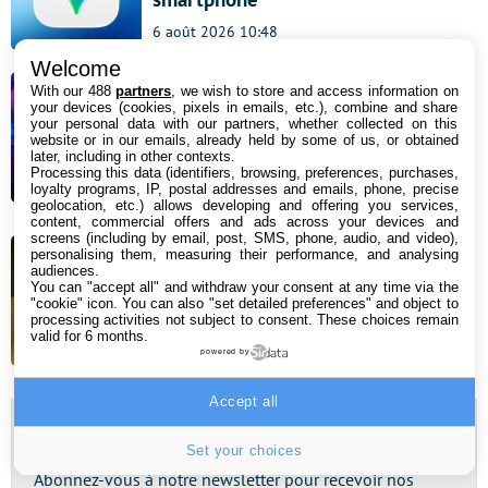
6 août 2026 10:48
Welcome
Steam : cet action-RPG culte à 20 €
With our 488
partners
, we wish to store and access information on
your devices (cookies, pixels in emails, etc.), combine and share
vient de passer à 0 €, mais ça ne
your personal data with our partners, whether collected on this
website or in our emails, already held by some of us, or obtained
durera pas
later, including in other contexts.
Processing this data (identifiers, browsing, preferences, purchases,
6 août 2026 08:34
loyalty programs, IP, postal addresses and emails, phone, precise
geolocation, etc.) allows developing and offering you services,
content, commercial offers and ads across your devices and
Bon plan aspirateur robot : le
screens (including by email, post, SMS, phone, audio, and video),
personalising them, measuring their performance, and analysing
Roborock Qrevo Curv 2 Pro et sa
audiences.
You can "accept all" and withdraw your consent at any time via the
station multifonction profite de 400
"cookie" icon
. You can also "set detailed preferences" and object to
processing activities not subject to consent. These choices remain
€ de remise sur Amazon !
valid for 6 months.
powered by
5 août 2026 18:00
Accept all
Newsletter
Set your choices
Abonnez-vous à notre newsletter pour recevoir nos