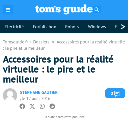
Rechercher
>
Electricité
Forfaits box
Robots
Windows
Freebo
Tomsguide.fr
Dossiers
Accessoires pour la réalité virtuelle
: le pire et le meilleur
Accessoires pour la réalité
virtuelle : le pire et le
meilleur
STÉPHANE GAUTIER
Com
0
, le 12 août 2016
Facebook
Twitter
Whatsapp
Reddit