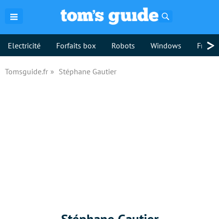
Rechercher
>
Electricité
Forfaits box
Robots
Windows
Freebo
Tomsguide.fr
Stéphane Gautier