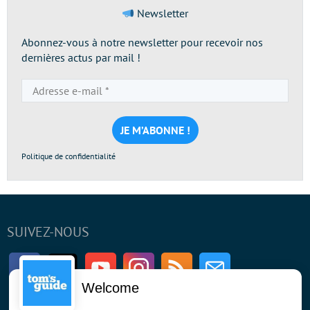
Newsletter
Abonnez-vous à notre newsletter pour recevoir nos
dernières actus par mail !
Adresse
e-
mail
*
Politique de confidentialité
SUIVEZ-NOUS
Facebook
Twitter
Youtube
Instagram
RSS
Newsletter
Welcome