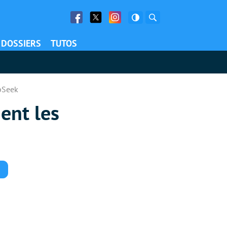
Facebook
Twitter
Facebook
Rechercher
DOSSIERS
TUTOS
epSeek
ent les
Commentaires