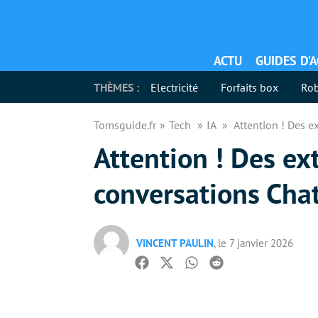
ACTU
GUIDES D’
THÈMES :
Electricité
Forfaits box
Rob
Tomsguide.fr
Tech
IA
Attention ! Des 
Attention ! Des e
conversations Cha
VINCENT PAULIN
, le 7 janvier 2026
Facebook
Twitter
Whatsapp
Reddit