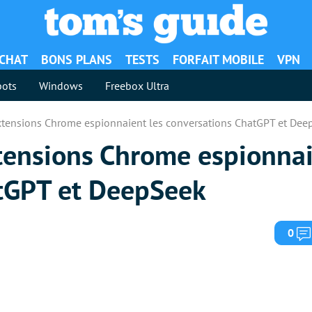
ACHAT
BONS PLANS
TESTS
FORFAIT MOBILE
VPN
ots
Windows
Freebox Ultra
extensions Chrome espionnaient les conversations ChatGPT et De
xtensions Chrome espionnai
tGPT et DeepSeek
0