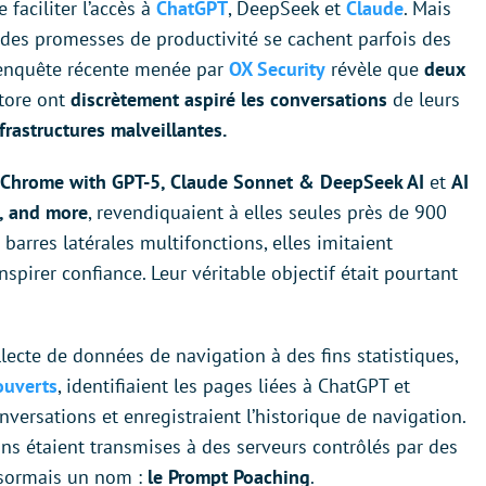
faciliter l’accès à
ChatGPT
, DeepSeek et
Claude
. Mais
t des promesses de productivité se cachent parfois des
 enquête récente menée par
OX Security
révèle que
deux
tore ont
discrètement aspiré les conversations
de leurs
frastructures malveillantes.
 Chrome with GPT-5, Claude Sonnet & DeepSeek AI
et
AI
, and more
, revendiquaient à elles seules près de 900
arres latérales multifonctions, elles imitaient
nspirer confiance. Leur véritable objectif était pourtant
lecte de données de navigation à des fins statistiques,
ouverts
, identifiaient les pages liées à ChatGPT et
versations et enregistraient l’historique de navigation.
ons étaient transmises à des serveurs contrôlés par des
ésormais un nom :
le Prompt Poaching
.