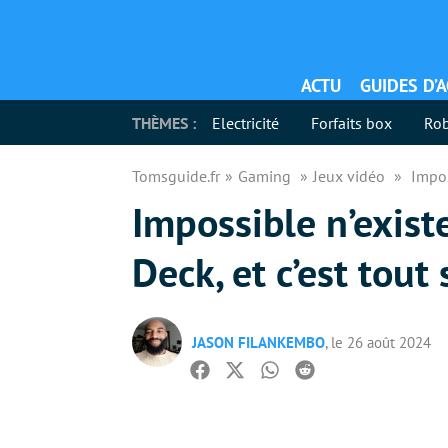
ACTU
GUIDES D’
THÈMES :
Electricité
Forfaits box
Rob
Tomsguide.fr
Gaming
Jeux vidéo
Impos
Impossible n’exist
Deck, et c’est tou
JASON FILANKEMBO
, le 26 août 2024
Facebook
Twitter
Whatsapp
Reddit