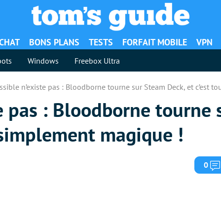
ACHAT
BONS PLANS
TESTS
FORFAIT MOBILE
VPN
ots
Windows
Freebox Ultra
sible n’existe pas : Bloodborne tourne sur Steam Deck, et c’est t
e pas : Bloodborne tourne
t simplement magique !
0