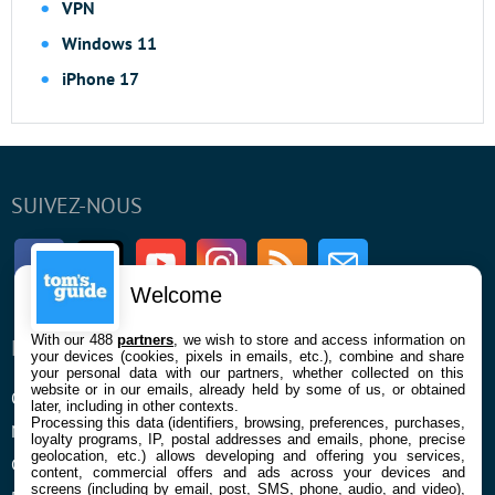
VPN
Windows 11
iPhone 17
SUIVEZ-NOUS
Facebook
Twitter
Youtube
Instagram
RSS
Newsletter
Welcome
With our 488
partners
, we wish to store and access information on
ENTREPRISE
À PROPOS
your devices (cookies, pixels in emails, etc.), combine and share
your personal data with our partners, whether collected on this
website or in our emails, already held by some of us, or obtained
Qui sommes nous
La rédaction
later, including in other contexts.
Processing this data (identifiers, browsing, preferences, purchases,
Mentions légales et CGU
Contact
loyalty programs, IP, postal addresses and emails, phone, precise
geolocation, etc.) allows developing and offering you services,
Confidentialité et Cookies
content, commercial offers and ads across your devices and
screens (including by email, post, SMS, phone, audio, and video),