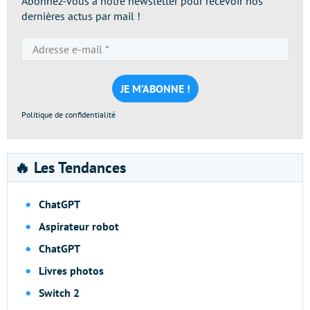
Abonnez-vous à notre newsletter pour recevoir nos
dernières actus par mail !
Adresse
e-
mail
*
Politique de confidentialité
🔥 Les Tendances
ChatGPT
Aspirateur robot
ChatGPT
Livres photos
Switch 2