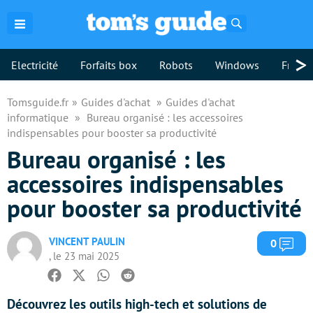
Rechercher
>
Electricité
Forfaits box
Robots
Windows
Freebo
Tomsguide.fr
Guides d'achat
Guides d'achat
informatique
Bureau organisé : les accessoires
indispensables pour booster sa productivité
Bureau organisé : les
accessoires indispensables
pour booster sa productivité
VINCENT PAULIN
Com
0
, le 23 mai 2025
Facebook
Twitter
Whatsapp
Reddit
Découvrez les outils high-tech et solutions de