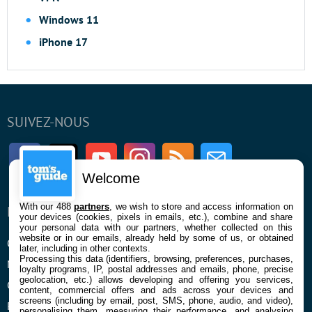
Windows 11
iPhone 17
SUIVEZ-NOUS
Facebook
Twitter
Youtube
Instagram
RSS
Newsletter
Welcome
With our 488
partners
, we wish to store and access information on
ENTREPRISE
À PROPOS
your devices (cookies, pixels in emails, etc.), combine and share
your personal data with our partners, whether collected on this
website or in our emails, already held by some of us, or obtained
Qui sommes nous
La rédaction
later, including in other contexts.
Processing this data (identifiers, browsing, preferences, purchases,
Mentions légales et CGU
Contact
loyalty programs, IP, postal addresses and emails, phone, precise
geolocation, etc.) allows developing and offering you services,
Confidentialité et Cookies
content, commercial offers and ads across your devices and
screens (including by email, post, SMS, phone, audio, and video),
Préférences cookies
personalising them, measuring their performance, and analysing