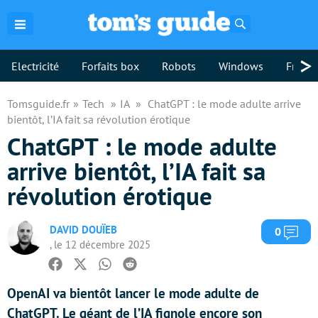
Rechercher
>
Electricité
Forfaits box
Robots
Windows
Freebo
Tomsguide.fr
Tech
IA
ChatGPT : le mode adulte arrive
bientôt, l’IA fait sa révolution érotique
ChatGPT : le mode adulte
arrive bientôt, l’IA fait sa
révolution érotique
DAVID DOUÏEB
Com
0
, le 12 décembre 2025
Facebook
Twitter
Whatsapp
Reddit
OpenAI va bientôt lancer le mode adulte de
ChatGPT. Le géant de l’IA fignole encore son