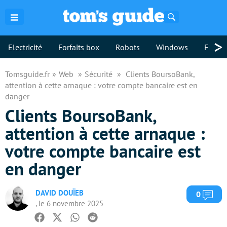
Rechercher
>
Electricité
Forfaits box
Robots
Windows
Freebo
Tomsguide.fr
Web
Sécurité
Clients BoursoBank,
attention à cette arnaque : votre compte bancaire est en
danger
Clients BoursoBank,
attention à cette arnaque :
votre compte bancaire est
en danger
DAVID DOUÏEB
Com
0
, le 6 novembre 2025
Facebook
Twitter
Whatsapp
Reddit