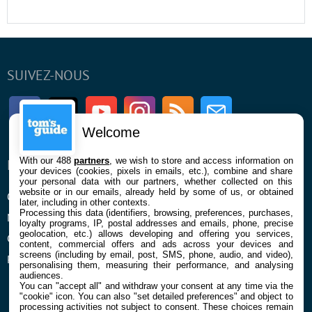
SUIVEZ-NOUS
Facebook
Twitter
Youtube
Instagram
RSS
Newsletter
Welcome
With our 488
partners
, we wish to store and access information on
ENTREPRISE
À PROPOS
your devices (cookies, pixels in emails, etc.), combine and share
your personal data with our partners, whether collected on this
website or in our emails, already held by some of us, or obtained
Qui sommes nous
La rédaction
later, including in other contexts.
Processing this data (identifiers, browsing, preferences, purchases,
Mentions légales et CGU
Contact
loyalty programs, IP, postal addresses and emails, phone, precise
geolocation, etc.) allows developing and offering you services,
Confidentialité et Cookies
content, commercial offers and ads across your devices and
screens (including by email, post, SMS, phone, audio, and video),
Préférences cookies
personalising them, measuring their performance, and analysing
audiences.
You can "accept all" and withdraw your consent at any time via the
"cookie" icon
. You can also "set detailed preferences" and object to
processing activities not subject to consent. These choices remain