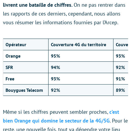
livrent une bataille de chiffres.
On ne pas rentrer dans
les rapports de ces derniers, cependant, nous allons
vous résumer les informations fournies par l’Arcep.
Opérateur
Couverture 4G du territoire
Couvert
Orange
95%
93%
SFR
94%
92%
Free
93%
91%
Bouygues Telecom
92%
89%
Même si les chiffres peuvent sembler proches,
c’est
bien Orange qui domine le secteur de la 4G/5G
. Pour le
reste, une nouvelle fois, tout va dépendre votre lieu