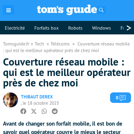
Rechercher
>
Electricité
Forfaits box
Robots
Windows
Freebo
Tomsguide.fr
Tech
Télécoms
Couverture réseau mobile
: qui est le meilleur opérateur près de chez moi
Couverture réseau mobile :
qui est le meilleur opérateur
près de chez moi
THIBAUT DEREX
Com
0
, le 18 octobre 2023
Facebook
Twitter
Whatsapp
Reddit
Avant de changer son forfait mobile, il est bon de
savoir quel opérateur couvre le mieux le secteur