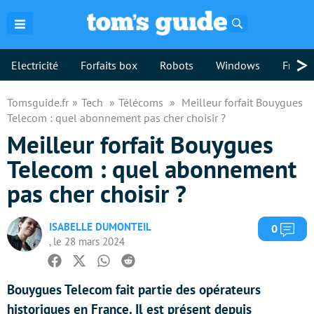
Rechercher
>
Electricité
Forfaits box
Robots
Windows
Freebo
Tomsguide.fr
Tech
Télécoms
Meilleur forfait Bouygues
Telecom : quel abonnement pas cher choisir ?
Meilleur forfait Bouygues
Telecom : quel abonnement
pas cher choisir ?
ISABELLE DUMONTEIL
Com
0
, le 28 mars 2024
Facebook
Twitter
Whatsapp
Reddit
Bouygues Telecom fait partie des opérateurs
historiques en France. Il est présent depuis