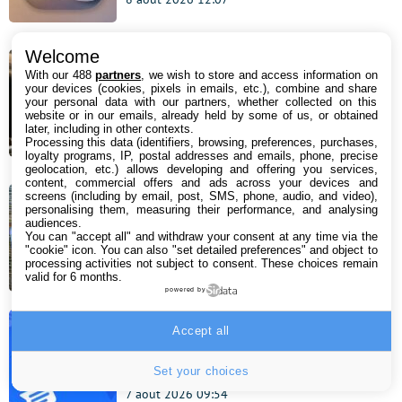
Bon plan : ce vidéoprojecteur
Welcome
Hisense triple laser 4K s’affiche avec
With our 488
partners
, we wish to store and access information on
your devices (cookies, pixels in emails, etc.), combine and share
une rédaction de 390 € sur Amazon
your personal data with our partners, whether collected on this
website or in our emails, already held by some of us, or obtained
!
later, including in other contexts.
Processing this data (identifiers, browsing, preferences, purchases,
7 août 2026 18:00
loyalty programs, IP, postal addresses and emails, phone, precise
geolocation, etc.) allows developing and offering you services,
content, commercial offers and ads across your devices and
screens (including by email, post, SMS, phone, audio, and video),
Android 18 : quels Samsung Galaxy
personalising them, measuring their performance, and analysing
audiences.
ne recevront pas la mise à jour ?
You can "accept all" and withdraw your consent at any time via the
"cookie" icon
. You can also "set detailed preferences" and object to
processing activities not subject to consent. These choices remain
7 août 2026 16:57
valid for 6 months.
powered by
Google Messages s’attaque enfin à
Accept all
deux de ses plus gros défauts
Set your choices
7 août 2026 09:54