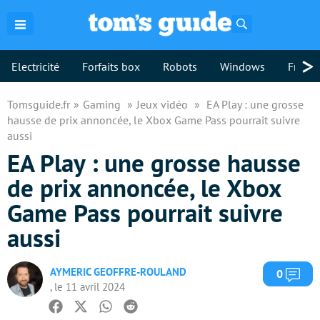
Rechercher
>
Electricité
Forfaits box
Robots
Windows
Freebo
Tomsguide.fr
Gaming
Jeux vidéo
EA Play : une grosse
hausse de prix annoncée, le Xbox Game Pass pourrait suivre
aussi
EA Play : une grosse hausse
de prix annoncée, le Xbox
Game Pass pourrait suivre
aussi
AYMERIC GEOFFRE-ROULAND
Com
0
, le 11 avril 2024
Facebook
Twitter
Whatsapp
Reddit