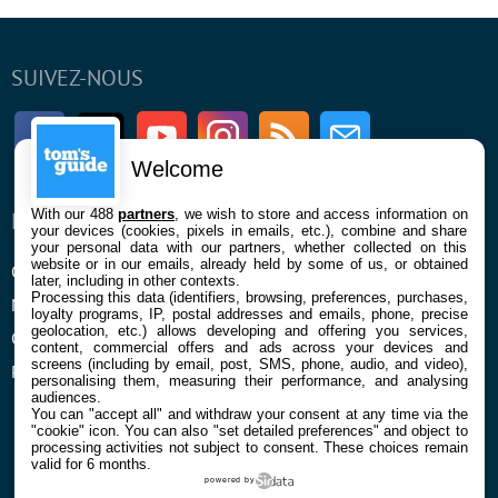
SUIVEZ-NOUS
Facebook
Twitter
Youtube
Instagram
RSS
Newsletter
Welcome
With our 488
partners
, we wish to store and access information on
ENTREPRISE
À PROPOS
your devices (cookies, pixels in emails, etc.), combine and share
your personal data with our partners, whether collected on this
website or in our emails, already held by some of us, or obtained
Qui sommes nous
La rédaction
later, including in other contexts.
Processing this data (identifiers, browsing, preferences, purchases,
Mentions légales et CGU
Contact
loyalty programs, IP, postal addresses and emails, phone, precise
geolocation, etc.) allows developing and offering you services,
Confidentialité et Cookies
content, commercial offers and ads across your devices and
screens (including by email, post, SMS, phone, audio, and video),
Préférences cookies
personalising them, measuring their performance, and analysing
audiences.
You can "accept all" and withdraw your consent at any time via the
"cookie" icon
. You can also "set detailed preferences" and object to
processing activities not subject to consent. These choices remain
valid for 6 months.
powered by