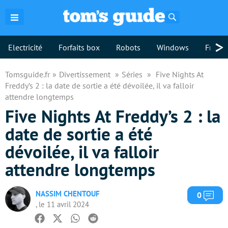
Rechercher
>
Electricité
Forfaits box
Robots
Windows
Freebo
Tomsguide.fr
Divertissement
Séries
Five Nights At
Freddy’s 2 : la date de sortie a été dévoilée, il va falloir
attendre longtemps
Five Nights At Freddy’s 2 : la
date de sortie a été
dévoilée, il va falloir
attendre longtemps
NASSIM CHENTOUF
Com
0
, le 11 avril 2024
Facebook
Twitter
Whatsapp
Reddit