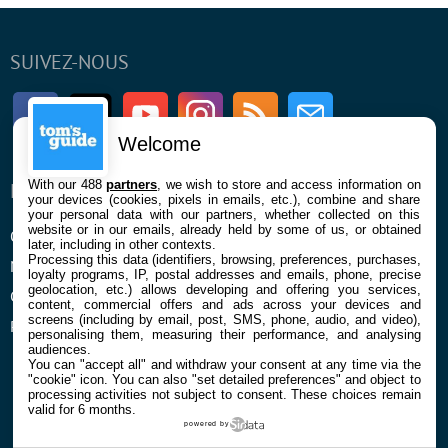
SUIVEZ-NOUS
Facebook
Twitter
Youtube
Instagram
RSS
Newsletter
Welcome
With our 488
partners
, we wish to store and access information on
ENTREPRISE
À PROPOS
your devices (cookies, pixels in emails, etc.), combine and share
your personal data with our partners, whether collected on this
website or in our emails, already held by some of us, or obtained
Qui sommes nous
La rédaction
later, including in other contexts.
Processing this data (identifiers, browsing, preferences, purchases,
Mentions légales et CGU
Contact
loyalty programs, IP, postal addresses and emails, phone, precise
geolocation, etc.) allows developing and offering you services,
Confidentialité et Cookies
content, commercial offers and ads across your devices and
screens (including by email, post, SMS, phone, audio, and video),
Préférences cookies
personalising them, measuring their performance, and analysing
audiences.
You can "accept all" and withdraw your consent at any time via the
"cookie" icon
. You can also "set detailed preferences" and object to
processing activities not subject to consent. These choices remain
valid for 6 months.
powered by