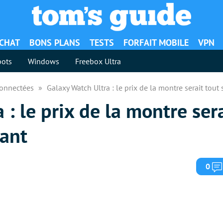
ACHAT
BONS PLANS
TESTS
FORFAIT MOBILE
VPN
ots
Windows
Freebox Ultra
Connectées
Galaxy Watch Ultra : le prix de la montre serait to
: le prix de la montre sera
ant
0