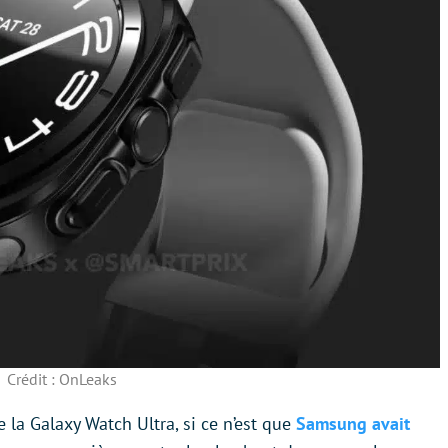
Crédit : OnLeaks
 la Galaxy Watch Ultra, si ce n’est que
Samsung avait