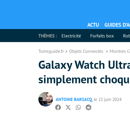
ACTU
GUIDES D’
THÈMES :
Electricité
Forfaits box
Rob
Tomsguide.fr
Objets Connectés
Montres 
Galaxy Watch Ultra 
simplement choqu
ANTOINE BARSACQ
, le 22 juin 2024
Facebook
Twitter
Whatsapp
Reddit