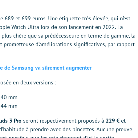
e 689 et 699 euros. Une étiquette très élevée, qui n’est
Apple Watch Ultra lors de son lancement en 2022. La
p plus chère que sa prédécesseure en terme de gamme, la
st prometteuse d’améliorations significatives, par rapport
able de Samsung va sûrement augmenter
posée en deux versions :
e 40 mm
e 44 mm
uds 3 Pro
seront respectivement proposés à
229 €
et
 d’habitude à prendre avec des pincettes. Aucune preuve
 est possible que les prix changent d’ici la sortie