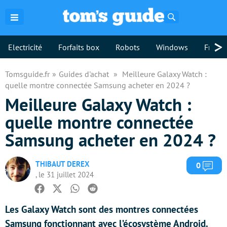
Rechercher
>
Electricité
Forfaits box
Robots
Windows
Freebo
Tomsguide.fr
Guides d'achat
Meilleure Galaxy Watch :
quelle montre connectée Samsung acheter en 2024 ?
Meilleure Galaxy Watch :
quelle montre connectée
Samsung acheter en 2024 ?
THIBAUT DEREX
Com
0
, le 31 juillet 2024
Facebook
Twitter
Whatsapp
Reddit
Les Galaxy Watch sont des montres connectées
Samsung fonctionnant avec l’écosystème Android.