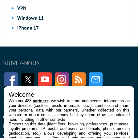
VPN
Windows 11
iPhone 17
SUIVEZ-NOUS
Facebook
Twitter
Youtube
Instagram
RSS
Newsletter
Welcome
With our 488
partners
, we wish to store and access information on
ENTREPRISE
À PROPOS
your devices (cookies, pixels in emails, etc.), combine and share
your personal data with our partners, whether collected on this
website or in our emails, already held by some of us, or obtained
Qui sommes nous
La rédaction
later, including in other contexts.
Processing this data (identifiers, browsing, preferences, purchases,
Mentions légales et CGU
Contact
loyalty programs, IP, postal addresses and emails, phone, precise
geolocation, etc.) allows developing and offering you services,
Confidentialité et Cookies
content, commercial offers and ads across your devices and