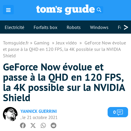
Rechercher
>
Electricité
Forfaits box
Robots
Windows
Freebo
Tomsguide.fr
Gaming
Jeux vidéo
GeForce Now évolue
et passe à la QHD en 120 FPS, la 4K possible sur la NVIDIA
Shield
GeForce Now évolue et
passe à la QHD en 120 FPS,
la 4K possible sur la NVIDIA
Shield
YANNICK GUERRINI
Com
0
, le 21 octobre 2021
Facebook
Twitter
Whatsapp
Reddit