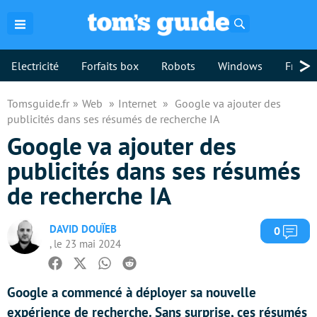
Rechercher
>
Electricité
Forfaits box
Robots
Windows
Freebo
Tomsguide.fr
Web
Internet
Google va ajouter des
publicités dans ses résumés de recherche IA
Google va ajouter des
publicités dans ses résumés
de recherche IA
DAVID DOUÏEB
Com
0
, le 23 mai 2024
Facebook
Twitter
Whatsapp
Reddit
Google a commencé à déployer sa nouvelle
expérience de recherche. Sans surprise, ces résumés