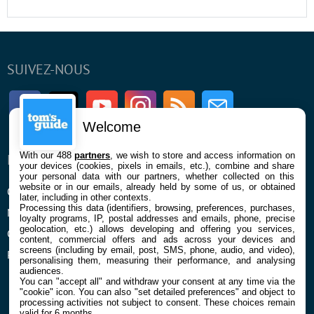
SUIVEZ-NOUS
Facebook
Twitter
Youtube
Instagram
RSS
Newsletter
Welcome
With our 488
partners
, we wish to store and access information on
ENTREPRISE
À PROPOS
your devices (cookies, pixels in emails, etc.), combine and share
your personal data with our partners, whether collected on this
website or in our emails, already held by some of us, or obtained
Qui sommes nous
La rédaction
later, including in other contexts.
Processing this data (identifiers, browsing, preferences, purchases,
Mentions légales et CGU
Contact
loyalty programs, IP, postal addresses and emails, phone, precise
geolocation, etc.) allows developing and offering you services,
Confidentialité et Cookies
content, commercial offers and ads across your devices and
screens (including by email, post, SMS, phone, audio, and video),
Préférences cookies
personalising them, measuring their performance, and analysing
audiences.
You can "accept all" and withdraw your consent at any time via the
"cookie" icon
. You can also "set detailed preferences" and object to
processing activities not subject to consent. These choices remain
valid for 6 months.