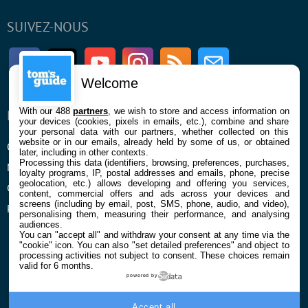
SUIVEZ-NOUS
Facebook
Twitter
Youtube
Instagram
RSS
Newsletter
Welcome
With our 488
partners
, we wish to store and access information on
ENTREPRISE
À PROPOS
your devices (cookies, pixels in emails, etc.), combine and share
your personal data with our partners, whether collected on this
website or in our emails, already held by some of us, or obtained
Qui sommes nous
La rédaction
later, including in other contexts.
Processing this data (identifiers, browsing, preferences, purchases,
Mentions légales et CGU
Contact
loyalty programs, IP, postal addresses and emails, phone, precise
geolocation, etc.) allows developing and offering you services,
Confidentialité et Cookies
content, commercial offers and ads across your devices and
screens (including by email, post, SMS, phone, audio, and video),
Préférences cookies
personalising them, measuring their performance, and analysing
audiences.
You can "accept all" and withdraw your consent at any time via the
"cookie" icon
. You can also "set detailed preferences" and object to
processing activities not subject to consent. These choices remain
valid for 6 months.
powered by
© 2026 Galaxie Media Tous droits réservés
Accept all