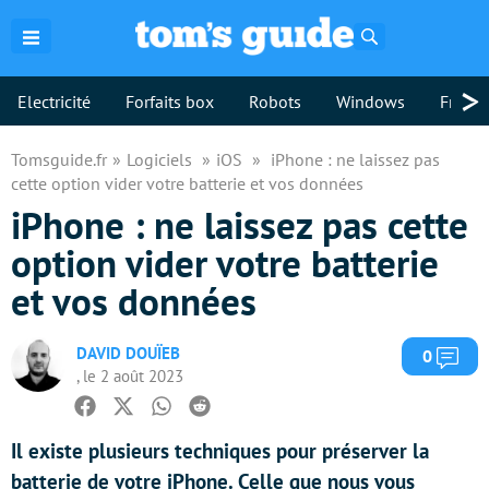
Rechercher
>
Electricité
Forfaits box
Robots
Windows
Freebo
Tomsguide.fr
Logiciels
iOS
iPhone : ne laissez pas
cette option vider votre batterie et vos données
iPhone : ne laissez pas cette
option vider votre batterie
et vos données
DAVID DOUÏEB
Com
0
, le 2 août 2023
Facebook
Twitter
Whatsapp
Reddit
Il existe plusieurs techniques pour préserver la
batterie de votre iPhone. Celle que nous vous