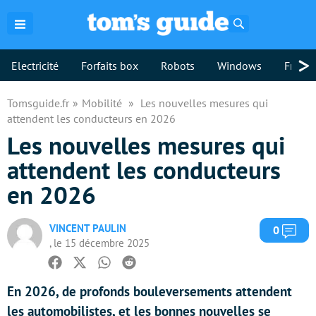
Rechercher
>
Electricité
Forfaits box
Robots
Windows
Freebo
Tomsguide.fr
Mobilité
Les nouvelles mesures qui
attendent les conducteurs en 2026
Les nouvelles mesures qui
attendent les conducteurs
en 2026
VINCENT PAULIN
Com
0
, le 15 décembre 2025
Facebook
Twitter
Whatsapp
Reddit
En 2026, de profonds bouleversements attendent
les automobilistes, et les bonnes nouvelles se