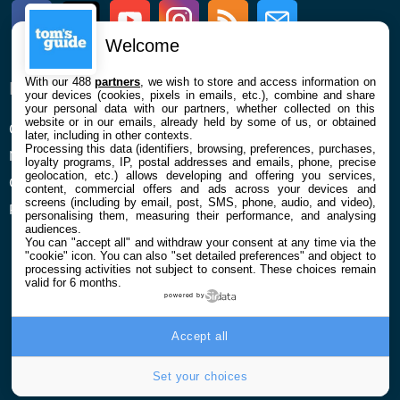
Facebook
Twitter
Youtube
Instagram
RSS
Newsletter
Welcome
With our 488
partners
, we wish to store and access information on
ENTREPRISE
À PROPOS
your devices (cookies, pixels in emails, etc.), combine and share
your personal data with our partners, whether collected on this
website or in our emails, already held by some of us, or obtained
Qui sommes nous
La rédaction
later, including in other contexts.
Processing this data (identifiers, browsing, preferences, purchases,
Mentions légales et CGU
Contact
loyalty programs, IP, postal addresses and emails, phone, precise
geolocation, etc.) allows developing and offering you services,
Confidentialité et Cookies
content, commercial offers and ads across your devices and
screens (including by email, post, SMS, phone, audio, and video),
Préférences cookies
personalising them, measuring their performance, and analysing
audiences.
You can "accept all" and withdraw your consent at any time via the
"cookie" icon
. You can also "set detailed preferences" and object to
processing activities not subject to consent. These choices remain
valid for 6 months.
powered by
© 2026 Galaxie Media Tous droits réservés
Accept all
Set your choices